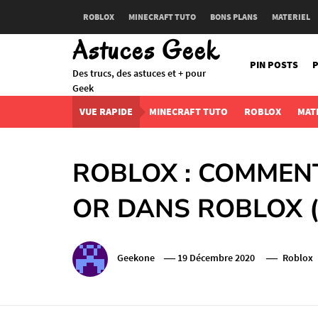
Skip
ROBLOX
MINECRAFT TUTO
BONS PLANS
MATERIEL
to
Astuces Geek
content
PIN POSTS
P
Des trucs, des astuces et + pour
Geek
VUE RAPIDE
MINECRAFT TUTO
ROBLOX
MAT
ROBLOX : COMMENT
OR DANS ROBLOX 
Geekone
19 Décembre 2020
Roblox