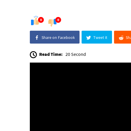
0
0
Share on Facebook
Tweet it
Sh
Read Time:
20 Second