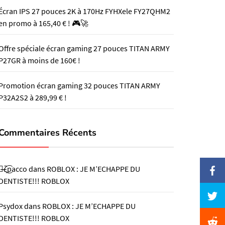
Écran IPS 27 pouces 2K à 170Hz FYHXele FY27QHM2
en promo à 165,40 € ! 🎮🚀
Offre spéciale écran gaming 27 pouces TITAN ARMY
P27GR à moins de 160€ !
Promotion écran gaming 32 pouces TITAN ARMY
P32A2S2 à 289,99 € !
Commentaires Récents
๖̶ζ͜͡pacco
dans
ROBLOX : JE M’ECHAPPE DU
DENTISTE!!! ROBLOX
Psydox
dans
ROBLOX : JE M’ECHAPPE DU
DENTISTE!!! ROBLOX